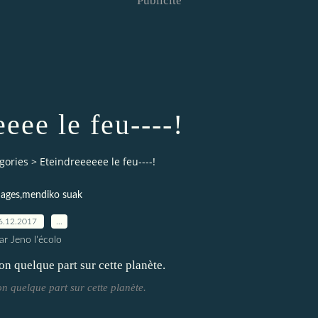
Publicité
eee le feu----!
gories
>
Eteindreeeeee le feu----!
ages,mendiko suak
6.12.2017
…
ar Jeno l'écolo
on quelque part sur cette planète.