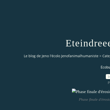
Eteindreee
Le blog de Jeno l'écolo Jenofanimalhumaniste
>
Cate
Ecobu
1
P
Phase finale d'érosi