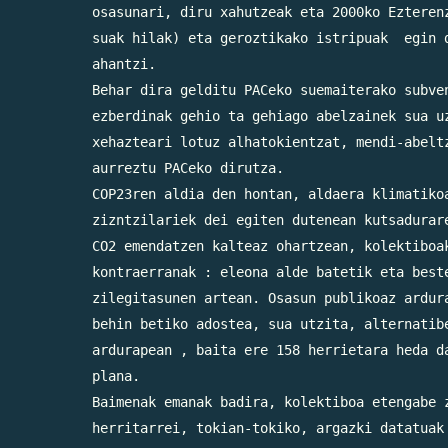
osasunari, diru xahutzeak eta 2000ko Ezterenz
suak hilak) eta geroztikako istripuak  egin d
ahantzi.

Behar dira gelditu PACeko suemaiterako subven
ezberdinak gehio ta gehiago abelzainek sua uz
xehazteari lotuz alhatokientzat, mendi-abeltz
aurreztu PACeko dirutza.

COP23ren aldia den hontan, aldaera klimatikoa
zizntzilariek dei egiten dutenean kutsadurare
CO2 emendatzen kalteaz ohartzean, kolektiboak
kontraerranak : eleona alde batetik eta beste
zilegitasunen artean. Osasun publikoaz ardura
behin betiko adostea, sua utzita, alternatibe
ardurapean , baita ere 158 herrietara heda da
plana.

Baimenak emanak badira, kolektiboa etengabe z