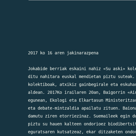
2017 ko 16 aren jakinarazpena 

Jokabide berriak eskaini nahiz «Su aski» kole
ditu nahitara euskal mendietan piztu suteak. 
kolektiboak, atxikiz gainbegirale eta eskuhar
aldean. 2017Ko irailaren 20an, Baigorrin «Air
egunean, Ekologi eta Elkartasun Ministeritzar
eta debate-mintzaldia apailatu zituen. Baiona
damutu ziren etorriezinaz. Suemaileek egin du
piztu su hauen kalteen ondorioez biodibertsit
eguratsaren kutsatzeaz, ekar ditzaketen ondor