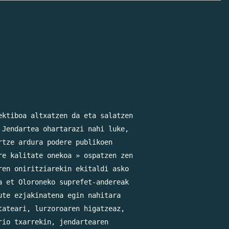
ktiboa altxatzen da eta salatzen

Jendartea ohartarazi nahi luke,

tze ardura podere publikoen

e kalitate onekoa » ospatzen zen

en oniritziarekin ekitaldi asko

 et Oloroneko suprefet-andereak

te ezjakinatena egin nahitara

ateari, lurzoroaren higatzeaz,

io txarrekin, jendartearen
