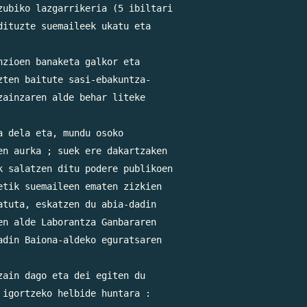
ubiko lazgarrikeria (5 ibiltari

ituzte suemaileek ukatu eta

zioen banaketa galkor eta

ten baitute sasi-ebakuntza-

ainzaren alde behar liteke

 dela eta, mundu osoko

n aurka ; suek ere dakartzaken

 salatzen ditu podere publikoen

tik suemaileen ematen zizkien

tuta, eskatzen du abia-dadin

n alde Laborantza Ganbararen

din Baiona-aldeko eguratsaren

ain dago eta dei egiten du
