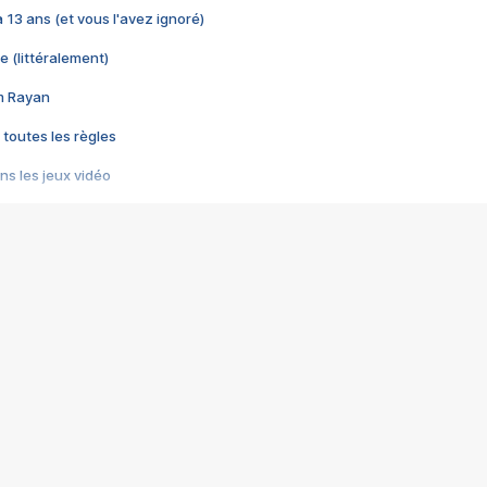
 a 13 ans (et vous l'avez ignoré)
e (littéralement)
im Rayan
 toutes les règles
s les jeux vidéo
us choquant de Rockstar ? - Le scandale BULLY
e plus moche de Steam
du RÊVE tourne au CAUCHEMAR
pendant 8 heures
it… à tort
umiliés par un jeu vidéo
ire - Final Fantasy 8