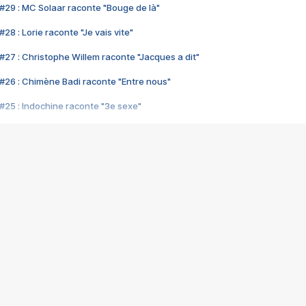
#29 : MC Solaar raconte "Bouge de là"
28 : Lorie raconte "Je vais vite"
#27 : Christophe Willem raconte "Jacques a dit"
#26 : Chimène Badi raconte "Entre nous"
#25 : Indochine raconte "3e sexe"
#24 : Zaho raconte "C'est chelou"
#23 : Patrick Bruel raconte "Au café des délices"
#22 : Kyo raconte "Le chemin"
#21 : Nolwenn Leroy raconte "Cassé"
#20 : Patrick Hernandez raconte "Born to be alive"
#19 : Lorie raconte "Près de moi"
#18 : Michael Jones raconte "A nos actes manqués" (avec Jean-Jacque
#17 : Khaled raconte "Aïcha"