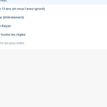
 DayZ
 a 13 ans (et vous l'avez ignoré)
e (littéralement)
im Rayan
 toutes les règles
s les jeux vidéo
us choquant de Rockstar ? - Le scandale BULLY
e plus moche de Steam
du RÊVE tourne au CAUCHEMAR
pendant 8 heures
it… à tort
umiliés par un jeu vidéo
ire - Final Fantasy 8