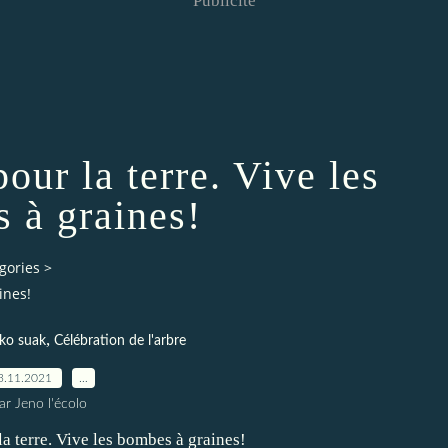
Publicité
our la terre. Vive les
 à graines!
gories
>
ines!
,
ko suak
Célébration de l'arbre
3.11.2021
…
ar Jeno l'écolo