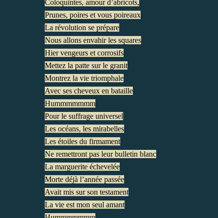
Coloquintes, amour d’abricots,
Prunes, poires et vous poireaux
La révolution se prépare
Nous allons envahir les squares
Hier vengeurs et corrosifs
Mettez la patte sur le granit
Montrez la vie triomphale
Avec ses cheveux en bataille
Hummmmmmm
Pour le suffrage universel
Les océans, les mirabelles
Les étoiles du firmament
Ne remettront pas leur bulletin blanc
La marguerite échevelée
Morte déjà l’année passée
Avait mis sur son testament
La vie est mon seul amant
Hummmmmmm