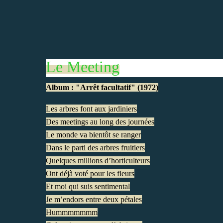
Le Meeting
Album : "Arrêt facultatif" (1972)
Les arbres font aux jardiniers
Des meetings au long des journées
Le monde va bientôt se ranger
Dans le parti des arbres fruitiers
Quelques millions d’horticulteurs
Ont déjà voté pour les fleurs
Et moi qui suis sentimental
Je m’endors entre deux pétales
Hummmmmmm