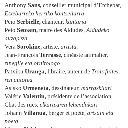
Anthony
Sans,
conseiller municipal d’Etchebar,
Etxebarreko herriko kontseilarra
Peio
Serbielle
,
chanteur,
kantaria
Peio
Setoain,
maire des Aldudes,
Aldudeko
auzapeza
Vera
Sorokine,
artiste
, artista.
Jean-François
Terrasse,
cinéaste animalier,
zinegile eta ornitologo
Patxiku
Uranga
,
libraire, auteur de
Trois fuites,
ren autorea
Asisko
Urmeneta,
dessinateur,
marrazkilari
Valérie
Valentin,
présidente de l’association
Chat des rues,
elkartearen lehendakari
Johann
Villanua
,
berger et poète,
artzain eta
poeta