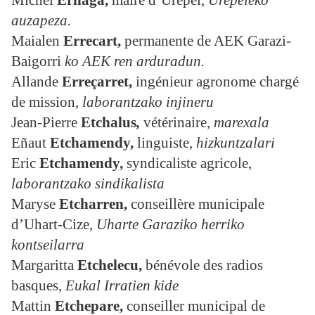
Michel
Ernaga,
maire d’Urepel,
Urepeleko
auzapeza.
Maialen
Errecart,
permanente de AEK Garazi-
Baigorri
ko AEK ren arduradun.
Allande
Erreçarret,
ingénieur agronome chargé
de mission,
laborantzako
injineru
Jean-Pierre
Etchalus
,
vétérinaire,
marexala
Eñaut
Etchamendy,
linguiste,
hizkuntzalari
Eric
Etchamendy,
syndicaliste agricole,
laborantzako sindikalista
Maryse
Etcharren,
conseillère municipale
d’Uhart-Cize,
Uharte Garaziko herriko
kontseilarra
Margaritta
Etchelecu,
bénévole des radios
basques,
Eukal Irratien kide
Mattin
Etchepare
,
conseiller municipal de