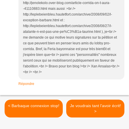
http://jenolekolo.over-blog.com/article-corrida-on-t-aura-
-41110883.html mais aussi :<br />
http://leplebeienbleu.hautetfort.com/archive/2008/09/02/l-
exception-barbare.html et :
http://leplebeienbleu.hautetfort.com/archive/2008/08/27/l-
atalante-n-est-pas-une-pe%C3%B1a-taurine.html ), je<br />
me demande ce qui motive leurs signatures sur ta pétition et
ce que peuvent bien en penser leurs amis du lobby pro-
corrida. Bref, la Feria bayonnaise est pour très bientôt et
j'espère bien que<br /> parmi ces "personnalités" nombreux
seront ceux qui se mobiliseront publiquement en faveur de
l'abolition.<br /> Bravo pour ton blog !<br /> Xan Ansalas<br />
<br /> <br />
Répondre
< Barbaque connexion stop!
Je voudrais tant l'avoir écrit!
>