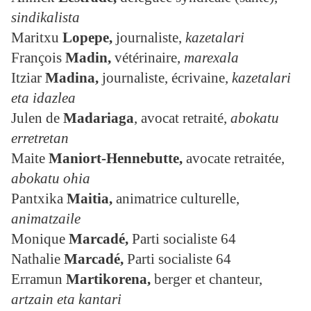
sindikalista
Maritxu
Lopepe,
journaliste,
kazetalari
François
Madin,
vétérinaire,
marexala
Itziar
Madina,
journaliste, écrivaine,
kazetalari
eta idazlea
Julen de
Madariaga
, avocat retraité,
abokatu
erretretan
Maite
Maniort-Hennebutte,
avocate retraitée,
abokatu ohia
Pantxika
Maitia
,
animatrice culturelle,
animatzaile
Monique
Marcadé,
Parti socialiste 64
Nathalie
Marcadé
,
Parti socialiste 64
Erramun
Martikorena
,
berger et chanteur,
artzain eta kantari