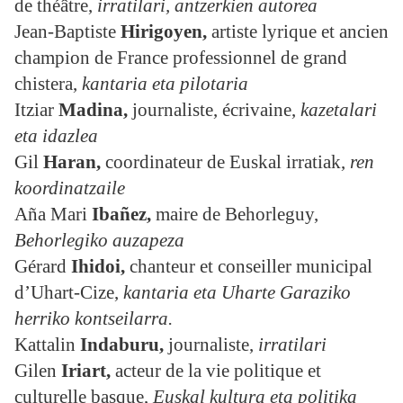
de théâtre,
irratilari, antzerkien autorea
Jean-Baptiste
Hirigoyen
,
artiste lyrique et ancien
champion de France professionnel de grand
chistera,
kantaria eta pilotaria
Itziar
Madina
,
journaliste, écrivaine,
kazetalari
eta idazlea
Gil
Haran
,
coordinateur de Euskal irratiak,
ren
koordinatzaile
Aña Mari
Ibañez,
maire de Behorleguy,
Behorlegiko auzapeza
Gérard
Ihidoi
,
chanteur et conseiller municipal
d’Uhart-Cize,
kantaria eta
Uharte Garaziko
herriko kontseilarra.
Kattalin
Indaburu,
journaliste,
irratilari
Gilen
Iriart
,
acteur de la vie politique et
culturelle basque,
Euskal kultura eta politika