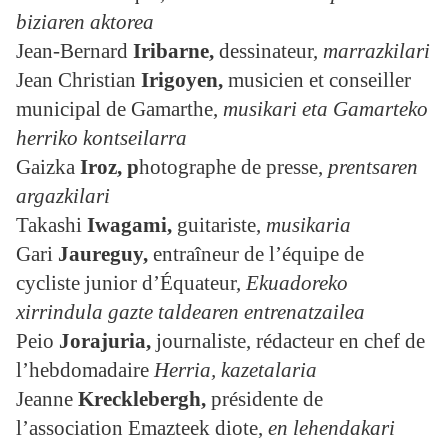
biziaren aktorea
Jean-Bernard
Iribarne,
dessinateur,
marrazkilari
Jean Christian
Irigoyen,
musicien et conseiller
municipal de Gamarthe,
musikari eta Gamarteko
herriko kontseilarra
Gaizka
Iroz, p
hotographe de presse,
prentsaren
argazkilari
Takashi
Iwagami,
guitariste,
musikaria
Gari
Jaureguy
,
entraîneur de l’équipe de
cycliste junior d’Équateur,
Ekuadoreko
xirrindula gazte taldearen entrenatzailea
Peio
Jorajuria
,
journaliste, rédacteur en chef de
l’hebdomadaire
Herria, kazetalaria
Jeanne
Krecklebergh,
présidente de
l’association Emazteek diote,
en lehendakari