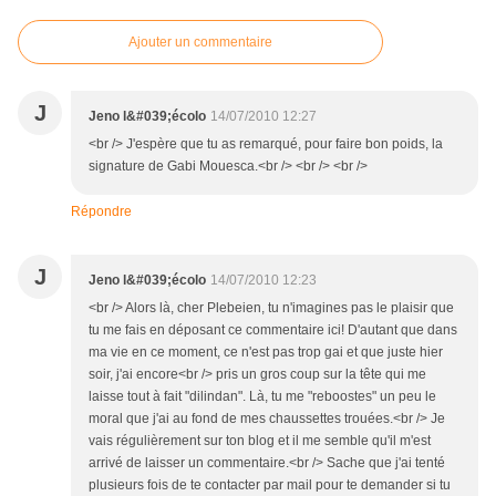
Ajouter un commentaire
J
Jeno l&#039;écolo
14/07/2010 12:27
<br /> J'espère que tu as remarqué, pour faire bon poids, la
signature de Gabi Mouesca.<br /> <br /> <br />
Répondre
J
Jeno l&#039;écolo
14/07/2010 12:23
<br /> Alors là, cher Plebeien, tu n'imagines pas le plaisir que
tu me fais en déposant ce commentaire ici! D'autant que dans
ma vie en ce moment, ce n'est pas trop gai et que juste hier
soir, j'ai encore<br /> pris un gros coup sur la tête qui me
laisse tout à fait "dilindan". Là, tu me "reboostes" un peu le
moral que j'ai au fond de mes chaussettes trouées.<br /> Je
vais régulièrement sur ton blog et il me semble qu'il m'est
arrivé de laisser un commentaire.<br /> Sache que j'ai tenté
plusieurs fois de te contacter par mail pour te demander si tu