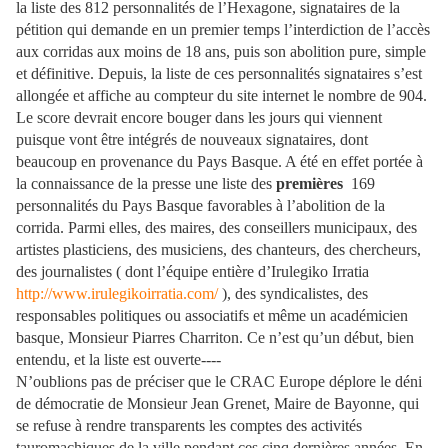
la liste des 812 personnalités de l’Hexagone, signataires de la
pétition qui demande en un premier temps l’interdiction de l’accès
aux corridas aux moins de 18 ans, puis son abolition pure, simple
et définitive. Depuis, la liste de ces personnalités signataires s’est
allongée et affiche au compteur du site internet le nombre de 904.
Le score devrait encore bouger dans les jours qui viennent
puisque vont être intégrés de nouveaux signataires, dont
beaucoup en provenance du Pays Basque. A été en effet portée à
la connaissance de la presse une liste des
premières
169
personnalités du Pays Basque favorables à l’abolition de la
corrida. Parmi elles, des maires, des conseillers municipaux, des
artistes plasticiens, des musiciens, des chanteurs, des chercheurs,
des journalistes ( dont l’équipe entière d’Irulegiko Irratia
http://www.irulegikoirratia.com/
), des syndicalistes, des
responsables politiques ou associatifs et même un académicien
basque, Monsieur Piarres Charriton
. Ce n’est qu’un début, bien
entendu, et la liste est ouverte----
N’oublions pas de préciser que le CRAC Europe déplore le déni
de démocratie de Monsieur Jean Grenet, Maire de Bayonne, qui
se refuse à rendre transparents les comptes des activités
tauromachiques de la ville pendant ces cinq dernières années. En