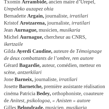
Txomin
Arrambide,
ancien maire d’Urepel,
Urepeleko auzapez ohia
Bernadette
Argain
,
journaliste,
irratilari
Kristof
Arotzarena
,
journaliste,
irratilari
Jean
Aurnague,
musicien,
musikaria
Michel
Aurnague,
chercheur au CNRS,
ikertzaile
Gilda
Ayerdi Caudine
,
auteure de
Témoignage
de deux combattants de l’ombre, ren autore
Gérard
Bagardie,
auteur, comédien, metteur en
scène,
antzerkilari
Jone
Barneix
,
journaliste,
irratilari
Josette
Barnetche
,
première assistante réalisation
cinéma Patricia
Bedey
,
orthophoniste, coauteure
de
Anitest,
psikologoa, « Anisten » autore
Gilles
Belondrade
,
musicien,
musikaria