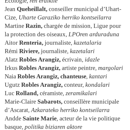
Écologie,
ren eraikile
Jean
Queheillalt,
conseiller municipal d’Uhart-
Cize,
Uharte Garaziko herriko kontseilarra
Martine
Razin,
chargée de mission, Ligue pour
la protection des oiseaux,
LPOren arduraduna
Aitor
Renteria
,
journaliste,
kazetalaria
Rémi
Riviere,
journaliste,
kazetalari
Alatz
Robles Arangiz,
écrivain,
idazle
Irkus
Robles Arangiz
,
artiste peintre
, margolari
Naia
Robles Arangiz, chanteuse
,
kantari
Ugutz
Robles Arangiz,
conteur,
kondalari
Luc
Rolland,
céramiste,
zeramikalari
Marie-Claire
Sabarots,
conseillère municipale
d’Ascarat
, Azkarateko herriko kontseilarra
Andde
Sainte Marie
,
acteur de la vie politique
basque
, politika biziaren aktore