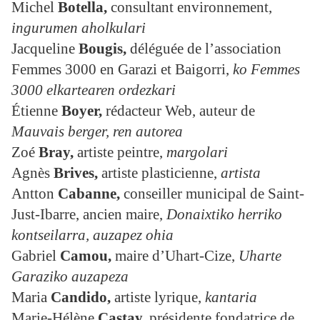
Michel
Botella,
consultant environnement,
ingurumen aholkulari
Jacqueline
Bougis
,
déléguée de l’association
Femmes 3000 en Garazi et Baigorri,
ko Femmes
3000 elkartearen ordezkari
Étienne
Boyer
,
rédacteur Web, auteur de
Mauvais berger,
ren autorea
Zoé
Bray
,
artiste peintre,
margolari
Agnès
Brives
,
artiste plasticienne,
artista
Antton
Cabanne,
conseiller municipal de Saint-
Just-Ibarre, ancien maire,
Donaixtiko herriko
kontseilarra, auzapez ohia
Gabriel
Camou
,
maire d’Uhart-Cize,
Uharte
Garaziko auzapeza
Maria
Candido
,
artiste lyrique,
kantaria
Marie-Hélène
Castay
,
présidente fondatrice de