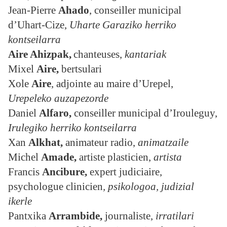
Jean-Pierre
Ahado
, conseiller municipal
d’Uhart-Cize,
Uharte Garaziko herriko
kontseilarra
Aire Ahizpak,
chanteuses,
kantariak
Mixel
Aire,
bertsulari
Xole
Aire
, adjointe au maire d’Urepel,
Urepeleko auzapezorde
Daniel
Alfaro,
conseiller municipal d’Irouleguy,
Irulegiko herriko kontseilarra
Xan
Alkhat,
animateur radio,
animatzaile
Michel
Amade,
artiste plasticien,
artista
Francis
Ancibure
,
expert judiciaire,
psychologue clinicien
, psikologoa, judizial
ikerle
Pantxika
Arrambide
,
journaliste,
irratilari