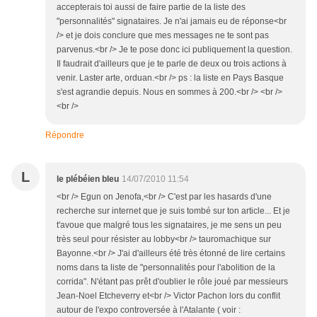
accepterais toi aussi de faire partie de la liste des
"personnalités" signataires. Je n'ai jamais eu de réponse<br
/> et je dois conclure que mes messages ne te sont pas
parvenus.<br /> Je te pose donc ici publiquement la question.
Il faudrait d'ailleurs que je te parle de deux ou trois actions à
venir. Laster arte, orduan.<br /> ps : la liste en Pays Basque
s'est agrandie depuis. Nous en sommes à 200.<br /> <br />
<br />
Répondre
L
le plébéien bleu
14/07/2010 11:54
<br /> Egun on Jenofa,<br /> C'est par les hasards d'une
recherche sur internet que je suis tombé sur ton article... Et je
t'avoue que malgré tous les signataires, je me sens un peu
très seul pour résister au lobby<br /> tauromachique sur
Bayonne.<br /> J'ai d'ailleurs été très étonné de lire certains
noms dans ta liste de "personnalités pour l'abolition de la
corrida". N'étant pas prêt d'oublier le rôle joué par messieurs
Jean-Noel Etcheverry et<br /> Victor Pachon lors du conflit
autour de l'expo controversée à l'Atalante ( voir :