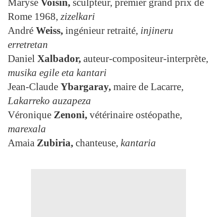
Maryse
Voisin,
sculpteur, premier grand prix de
Rome 1968,
zizelkari
André
Weiss
,
ingénieur retraité,
injineru
erretretan
Daniel
Xalbador,
auteur-compositeur-interprète,
musika egile eta kantari
Jean-Claude
Ybargaray
,
maire de Lacarre,
Lakarreko auzapeza
Véronique
Zenoni,
vétérinaire ostéopathe,
marexala
Amaia
Zubiria,
chanteuse,
kantaria