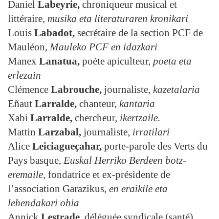
Daniel
Labeyrie,
chroniqueur musical et
littéraire,
musika eta literaturaren kronikari
Louis
Labadot
,
secrétaire de la section PCF de
Mauléon,
Mauleko PCF en idazkari
Manex
Lanatua,
poète apiculteur,
poeta eta
erlezain
Clémence
Labrouche
,
journaliste,
kazetalaria
Eñaut
Larralde,
chanteur,
kantaria
Xabi
Larralde
,
chercheur,
ikertzaile.
Mattin
Larzabal,
journaliste,
irratilari
Alice
Leiciagueçahar,
porte-parole des Verts du
Pays basque,
Euskal Herriko Berdeen botz-
eremaile,
fondatrice et ex-présidente de
l’association Garazikus,
en eraikile eta
lehendakari ohia
Annick
Lestrade,
déléguée syndicale (santé),