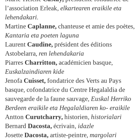
l’association Erleak,
elkartearen eraikile eta
lehendakari.
Martine
Caplanne,
chanteuse et amie des poètes,
Kantaria eta poeten laguna
Laurent
Caudine
,
président des éditions
Astobelarra,
ren lehendakaria
Piarres
Charritton,
académicien basque,
Euskalzaindiaren kide
Jenofa
Cuisset
,
fondatrice des Verts au Pays
basque, cofondatrice du Centre Hegalaldia de
sauvegarde de la faune sauvage,
Euskal Herriko
Berdeen eraikile eta Hegalaldiaren ko- eraikile
Antton
Curutcharry
,
historien,
historialari
Bernard
Dacosta
,
écrivain,
idazle
Josette
Dacosta,
artiste-peintre,
margolari