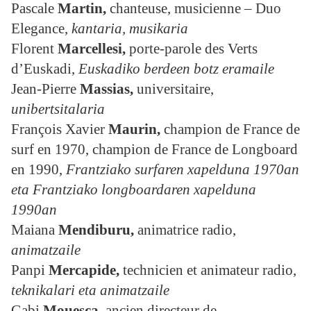
Pascale
Martin,
chanteuse, musicienne – Duo
Elegance,
kantaria, musikaria
Florent
Marcellesi,
porte-parole des Verts
d’Euskadi,
Euskadiko berdeen botz eramaile
Jean-Pierre
Massias,
universitaire,
unibertsitalaria
François Xavier
Maurin
,
champion de France de
surf en 1970, champion de France de Longboard
en 1990,
Frantziako surfaren xapelduna 1970an
eta Frantziako longboardaren xapelduna
1990an
Maiana
Mendiburu,
animatrice radio,
animatzaile
Panpi
Mercapide,
technicien et animateur radio,
teknikalari eta animatzaile
Gabi
Mouesca,
ancien directeur de