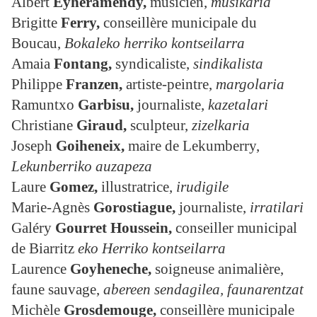
Albert
Eyheramendy
,
musicien,
musikaria
Brigitte
Ferry,
conseillère municipale du
Boucau,
Bokaleko herriko kontseilarra
Amaia
Fontang,
syndicaliste,
sindikalista
Philippe
Franzen
,
artiste-peintre,
margolaria
Ramuntxo
Garbisu
,
journaliste,
kazetalari
Christiane
Giraud
,
sculpteur,
zizelkaria
Joseph
Goiheneix
,
maire de Lekumberry,
Lekunberriko auzapeza
Laure
Gomez
,
illustratrice,
irudigile
Marie-Agnès
Gorostiague,
journaliste,
irratilari
Galéry
Gourret Houssein,
conseiller municipal
de Biarritz
eko Herriko kontseilarra
Laurence
Goyheneche,
soigneuse animalière,
faune sauvage,
abereen sendagilea, faunarentzat
Michèle
Grosdemouge,
conseillère municipale