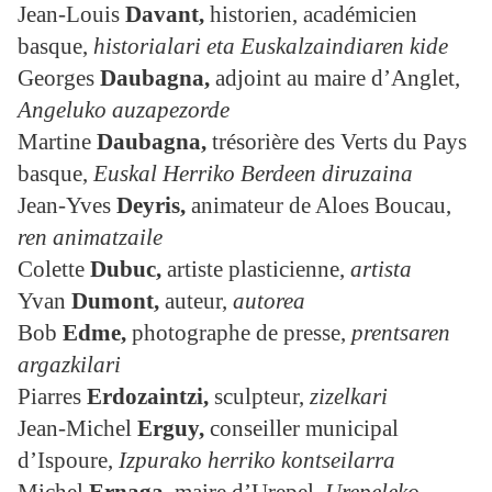
Jean-Louis
Davant
,
historien, académicien
basque,
historialari eta Euskalzaindiaren kide
Georges
Daubagna
,
adjoint au maire d’Anglet,
Angeluko auzapezorde
Martine
Daubagna
,
trésorière des Verts du Pays
basque,
Euskal Herriko Berdeen diruzaina
Jean-Yves
Deyris,
animateur de Aloes Boucau,
ren animatzaile
Colette
Dubuc,
artiste plasticienne,
artista
Yvan
Dumont
,
auteur,
autorea
Bob
Edme,
photographe de presse,
prentsaren
argazkilari
Piarres
Erdozaintzi,
sculpteur,
zizelkari
Jean-Michel
Erguy,
conseiller municipal
d’Ispoure,
Izpurako herriko kontseilarra