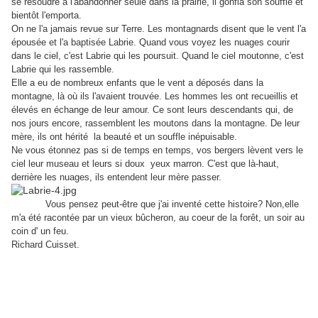
se résoudre à l'abandonner seule dans la prairie, il gonfla son souffle et
bientôt l'emporta.
On ne l'a jamais revue sur Terre. Les montagnards disent que le vent l'a
épousée et l'a baptisée Labrie. Quand vous voyez les nuages courir
dans le ciel, c'est Labrie qui les poursuit. Quand le ciel moutonne, c'est
Labrie qui les rassemble.
Elle a eu de nombreux enfants que le vent a déposés dans la
montagne, là où ils l'avaient trouvée. Les hommes les ont recueillis et
élevés en échange de leur amour. Ce sont leurs descendants qui, de
nos jours encore, rassemblent les moutons dans la montagne. De leur
mère, ils ont hérité la beauté et un souffle inépuisable.
Ne vous étonnez pas si de temps en temps, vos bergers lèvent vers le
ciel leur museau et leurs si doux yeux marron. C'est que là-haut,
derrière les nuages, ils entendent leur mère passer.
Vous pensez peut-être que j'ai inventé cette histoire? Non,elle
m'a été racontée par un vieux bûcheron, au coeur de la forêt, un soir au
coin d' un feu.
Richard Cuisset.