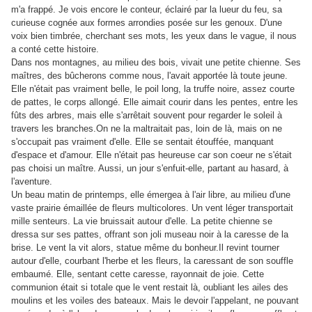
m'a frappé. Je vois encore le conteur, éclairé par la lueur du feu, sa
curieuse cognée aux formes arrondies posée sur les genoux. D'une
voix bien timbrée, cherchant ses mots, les yeux dans le vague, il nous
a conté cette histoire.
Dans nos montagnes, au milieu des bois, vivait une petite chienne. Ses
maîtres, des bûcherons comme nous, l'avait apportée là toute jeune.
Elle n'était pas vraiment belle, le poil long, la truffe noire, assez courte
de pattes, le corps allongé. Elle aimait courir dans les pentes, entre les
fûts des arbres, mais elle s'arrêtait souvent pour regarder le soleil à
travers les branches.On ne la maltraitait pas, loin de là, mais on ne
s'occupait pas vraiment d'elle. Elle se sentait étouffée, manquant
d'espace et d'amour. Elle n'était pas heureuse car son coeur ne s'était
pas choisi un maître. Aussi, un jour s'enfuit-elle, partant au hasard, à
l'aventure.
Un beau matin de printemps, elle émergea à l'air libre, au milieu d'une
vaste prairie émaillée de fleurs multicolores. Un vent léger transportait
mille senteurs. La vie bruissait autour d'elle. La petite chienne se
dressa sur ses pattes, offrant son joli museau noir à la caresse de la
brise. Le vent la vit alors, statue même du bonheur.Il revint tourner
autour d'elle, courbant l'herbe et les fleurs, la caressant de son souffle
embaumé. Elle, sentant cette caresse, rayonnait de joie. Cette
communion était si totale que le vent restait là, oubliant les ailes des
moulins et les voiles des bateaux. Mais le devoir l'appelant, ne pouvant