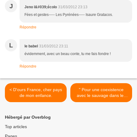
J
Jeno l&#039;écolo
31/03/2012 23:13
Fées et gestes----- Les Pyrénées----- Isaure Gratacos.
Répondre
L
le babel
31/03/2012 23:11
évidemment, avec un beau conte, tu me fais fondre !
Répondre
< D'ours France, cher pays
" Pour une coexistence
de mon enfance.
avec le sauvage dans les
Pyrénées " >
Hébergé par Overblog
Top articles
Pages