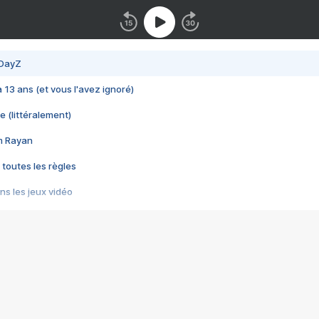
 DayZ
 a 13 ans (et vous l'avez ignoré)
e (littéralement)
im Rayan
 toutes les règles
s les jeux vidéo
us choquant de Rockstar ? - Le scandale BULLY
e plus moche de Steam
du RÊVE tourne au CAUCHEMAR
pendant 8 heures