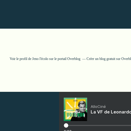
Voir le profil de
Jeno l'écolo
sur le portail Overblog
Créer un blog gratuit sur Overb
AlloCiné
La VF de Leonardo