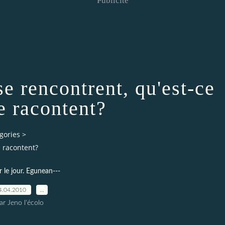
Publicité
e rencontrent, qu'est-ce
se racontent?
gories
>
e racontent?
r le jour. Egunean---
4.04.2010
…
ar Jeno l'écolo