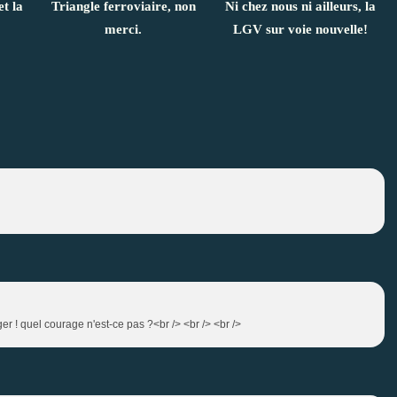
t la
Triangle ferroviaire, non
Ni chez nous ni ailleurs, la
merci.
LGV sur voie nouvelle!
ger ! quel courage n'est-ce pas ?<br /> <br /> <br />