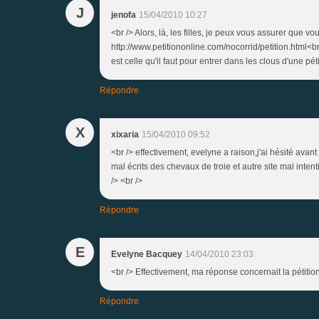
J
jenofa
15/04/2010 10:27
<br /> Alors, là, les filles, je peux vous assurer que vo
http://www.petitiononline.com/nocorrid/petition.html<br 
est celle qu'il faut pour entrer dans les clous d'une pé
Répondre
X
xixaria
15/04/2010 09:52
<br /> effectivement, evelyne a raison,j'ai hésité avant
mal écrits des chevaux de troie et autre site mal inten
/> <br />
Répondre
E
Evelyne Bacquey
14/04/2010 23:03
<br /> Effectivement, ma réponse concernait la pétition 
Répondre