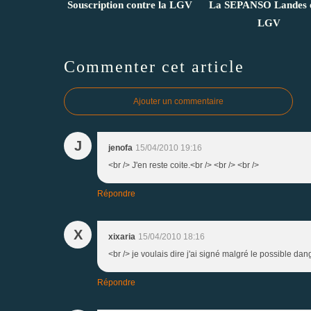
Souscription contre la LGV
La SEPANSO Landes e
LGV
Commenter cet article
Ajouter un commentaire
J
jenofa
15/04/2010 19:16
<br /> J'en reste coite.<br /> <br /> <br />
Répondre
X
xixaria
15/04/2010 18:16
<br /> je voulais dire j'ai signé malgré le possible dan
Répondre