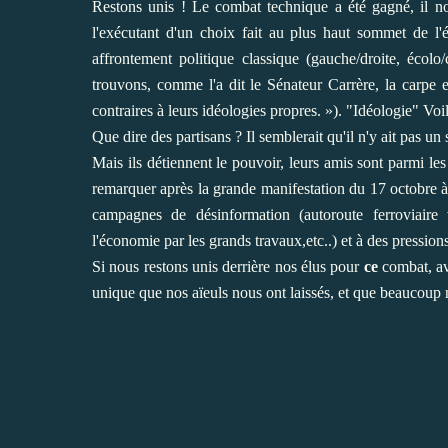
Restons unis ! Le combat technique a été gagné, il n
l'exécutant d'un choix fait au plus haut sommet de l'ét
affrontement politique classique (gauche/droite, écol
trouvons, comme l'a dit le Sénateur Carrère, la carpe et 
contraires à leurs idéologies propres. »). "Idéologie" Voi
Que dire des partisans ? Il semblerait qu'il n'y ait pas un
Mais ils détiennent le pouvoir, leurs amis sont parmi le
remarquer après la grande manifestation du 17 octobre 
campagnes de désinformation (autoroute ferroviaire v
l'économie par les grands travaux,etc..) et à des pressions
Si nous restons unis derrière nos élus pour
ce
combat, av
unique que nos aïeuls nous ont laissés, et que beaucoup 