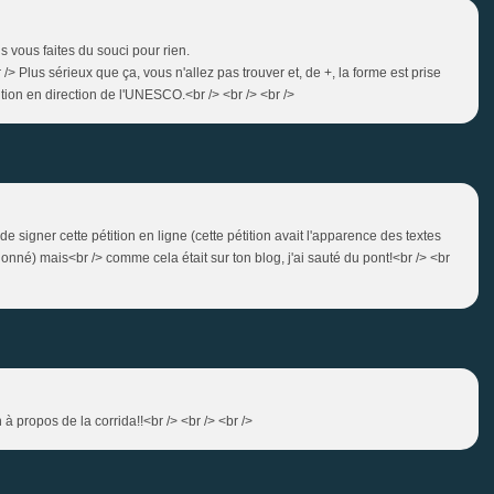
us vous faites du souci pour rien.
/> Plus sérieux que ça, vous n'allez pas trouver et, de +, la forme est prise
tition en direction de l'UNESCO.<br /> <br /> <br />
 de signer cette pétition en ligne (cette pétition avait l'apparence des textes
tionné) mais<br /> comme cela était sur ton blog, j'ai sauté du pont!<br /> <br
à propos de la corrida!!<br /> <br /> <br />