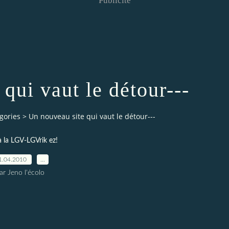
Publicité
qui vaut le détour---
gories
>
Un nouveau site qui vaut le détour---
 la LGV-LGVrik ez!
1.04.2010
…
ar Jeno l'écolo