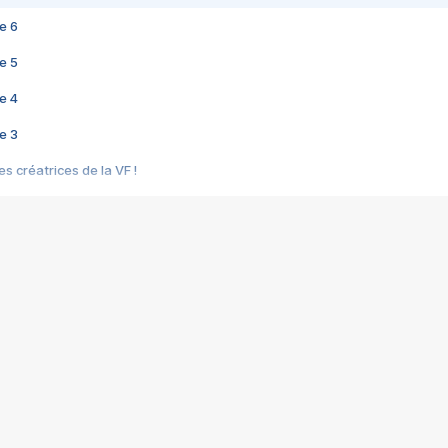
e 6
e 5
e 4
e 3
s créatrices de la VF !
e 2
e 1
e Mektoub My Love arrive enfin ! Rencontre avec Shaïn Boumedine et Sal
i : après Toni en famille
elle réalise le bouleversant Dites lui que je l'aime
ais ! Rencontre autour de Vie privée de Rebecca Zlotowski
 de Marguerite, Grave... Rencontre avec Ella Rumpf