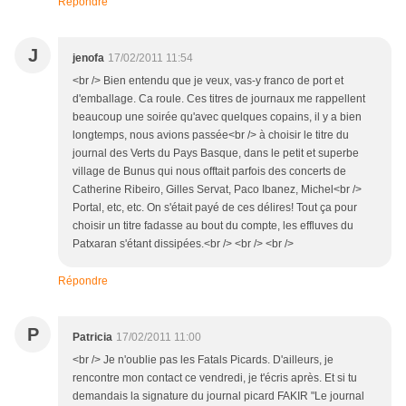
Répondre
J
jenofa
17/02/2011 11:54
<br /> Bien entendu que je veux, vas-y franco de port et
d'emballage. Ca roule. Ces titres de journaux me rappellent
beaucoup une soirée qu'avec quelques copains, il y a bien
longtemps, nous avions passée<br /> à choisir le titre du
journal des Verts du Pays Basque, dans le petit et superbe
village de Bunus qui nous offtait parfois des concerts de
Catherine Ribeiro, Gilles Servat, Paco Ibanez, Michel<br />
Portal, etc, etc. On s'était payé de ces délires! Tout ça pour
choisir un titre fadasse au bout du compte, les effluves du
Patxaran s'étant dissipées.<br /> <br /> <br />
Répondre
P
Patricia
17/02/2011 11:00
<br /> Je n'oublie pas les Fatals Picards. D'ailleurs, je
rencontre mon contact ce vendredi, je t'écris après. Et si tu
demandais la signature du journal picard FAKIR "Le journal