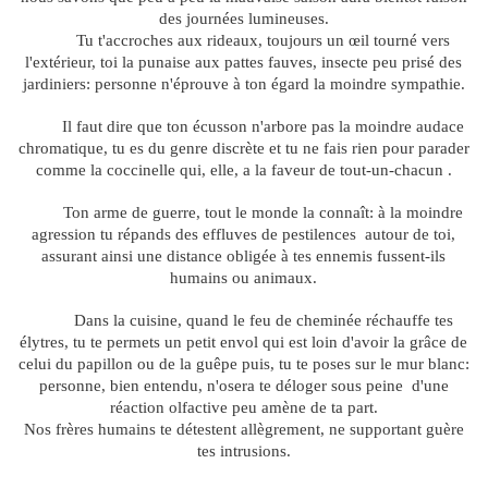
des journées lumineuses.
Tu t'accroches aux rideaux, toujours un
œ
il tourné vers
l'extérieur, toi la punaise aux pattes fauves, insecte peu prisé des
jardiniers: personne n'éprouve à ton égard la moindre sympathie.
Il faut dire que ton écusson n'arbore pas la moindre audace
chromatique, tu es du genre discrète et tu ne fais rien pour parader
comme la coccinelle qui, elle, a la faveur de tout-un-chacun .
Ton arme de guerre, tout le monde la connaît: à la moindre
agression tu répands des effluves de pestilences
autour de toi,
assurant ainsi une distance obligée à tes ennemis fussent-ils
humains ou animaux.
Dans la cuisine, quand le feu de cheminée réchauffe tes
élytres, tu te permets un petit envol qui est loin d'avoir la grâce de
celui du papillon ou de la guêpe puis, tu te poses sur le mur blanc:
personne, bien entendu, n'osera te déloger sous peine
d'une
réaction olfactive peu amène de ta part.
Nos frères humains te détestent allègrement, ne supportant guère
tes intrusions.