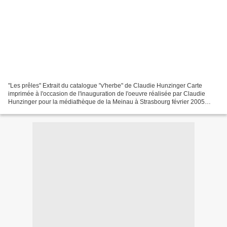
"Les prêles" Extrait du catalogue "v'herbe" de Claudie Hunzinger Carte
imprimée à l'occasion de l'inauguration de l'oeuvre réalisée par Claudie
Hunzinger pour la médiathèque de la Meinau à Strasbourg février 2005
Claudie Hunzingeren «Les prêles»(Azeri-buztanak)...