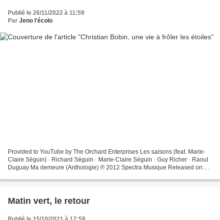
Publié le 26/11/2022 à 11:59
Par
Jeno l'écolo
Provided to YouTube by The Orchard Enterprises Les saisons (feat. Marie-
Claire Séguin) · Richard Séguin · Marie-Claire Séguin · Guy Richer · Raoul
Duguay Ma demeure (Anthologie) ℗ 2012 Spectra Musique Released on:
2012-11-13 Music Publisher: Les Éditions...
Matin vert, le retour
Publié le 15/10/2021 à 17:59