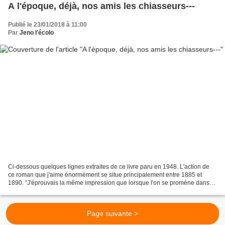
A l'époque, déjà, nos amis les chiasseurs---
Publié le 23/01/2018 à 11:00
Par
Jeno l'écolo
Ci-dessous quelques lignes extraites de ce livre paru en 1948. L'action de
ce roman que j'aime énormément se situe principalement entre 1885 et
1890. "J'éprouvais la même impression que lorsque l'on se promène dans
un bois, le jour de l'ouverture de la...
Page suivante >