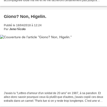
accompagnée toute ma vie et ne me lâcheront certainement pas jusqu'à
mon dernier souffle. Après, va savoir!...
Giono? Non, Higelin.
Publié le 18/04/2018 à 12:24
Par
Jeno l'écolo
J'avais lu "Lettres d'amour d'un soldat de 20 ans" en 1987, à sa parution. Et
allez-donc savoir pourquoi ceux-là plutôt que d'autres, j'avais copié ces deux
extraits dans un carnet: "Paris tue si on y reste trop longtemps. C'est une ville
rapace et versatile...