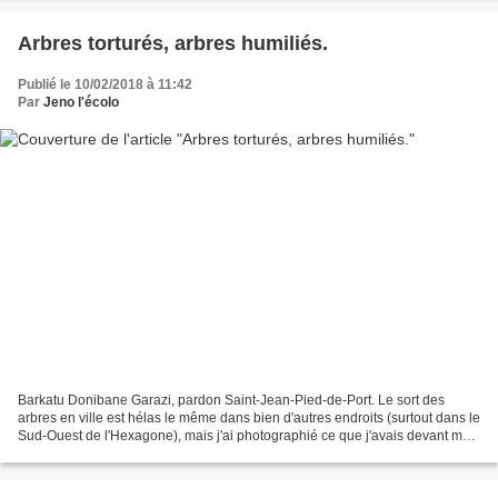
Arbres torturés, arbres humiliés.
Publié le 10/02/2018 à 11:42
Par
Jeno l'écolo
Barkatu Donibane Garazi, pardon Saint-Jean-Pied-de-Port. Le sort des
arbres en ville est hélas le même dans bien d'autres endroits (surtout dans le
Sud-Ouest de l'Hexagone), mais j'ai photographié ce que j'avais devant moi
et qui me rend malade à chaque...