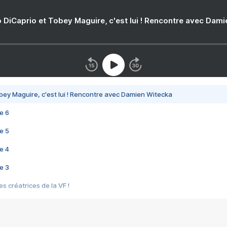
 DiCaprio et Tobey Maguire, c'est lui ! Rencontre avec Dam
bey Maguire, c'est lui ! Rencontre avec Damien Witecka
e 6
e 5
e 4
e 3
s créatrices de la VF !
e 2
e 1