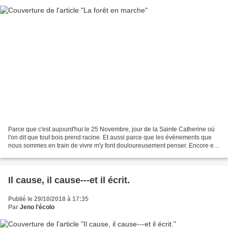
Parce que c'est aujourd'hui le 25 Novembre, jour de la Sainte Catherine où
l'on dit que tout bois prend racine. Et aussi parce que les événements que
nous sommes en train de vivre m'y font douloureusement penser. Encore et
toujours merci, Monsieur Giono....
Il cause, il cause---et il écrit.
Publié le 29/10/2018 à 17:35
Par
Jeno l'écolo