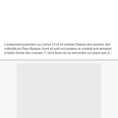
Campement populaire au Larrun 13 et 14 octobre Depuis des années, des
collectifs du Pays Basque (nord et sud) ont soutenu le combat anti-aéroport
à Notre-Dame-des-Landes. C’est à force de se rencontrer sur place que des
gens du Pays Basque ont décidé...