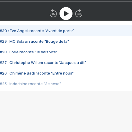
#30 : Eve Angeli raconte "Avant de partir"
#29 : MC Solaar raconte "Bouge de là"
28 : Lorie raconte "Je vais vite"
#27 : Christophe Willem raconte "Jacques a dit"
#26 : Chimène Badi raconte "Entre nous"
#25 : Indochine raconte "3e sexe"
#24 : Zaho raconte "C'est chelou"
#23 : Patrick Bruel raconte "Au café des délices"
#22 : Kyo raconte "Le chemin"
#21 : Nolwenn Leroy raconte "Cassé"