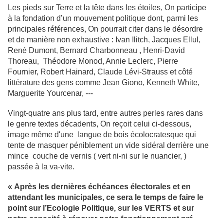
Les pieds sur Terre et la tête dans les étoiles, On participe
à la fondation d’un mouvement politique dont, parmi les
principales références, On pourrait citer dans le désordre
et de manière non exhaustive
: Ivan Ilitch, Jacques Ellul,
René Dumont, Bernard Char
bonneau , Henri-David
Thoreau, Théodore Monod, Annie Leclerc, Pierre
Fournier, Robert Hainard, Claude Lévi-Strauss et côté
littérature des gens comme Jean Giono, Kenneth White,
Marguerite Yourcenar, ---
Vingt-quatre ans plus tard, entre autres perles rares dans
le genre textes décadents, On reçoit celui ci-dessous,
image même d'une langue de bois écolocratesque qui
tente de masquer péniblement un vide sidéral derrière une
mince
couche de vernis ( vert ni-ni sur le nuancier, )
passée à la va-vite.
« Après les dernières échéances électorales et en
attendant les municipales, ce sera le temps de faire le
point sur l’Ecologie Politique, sur les VERTS et sur